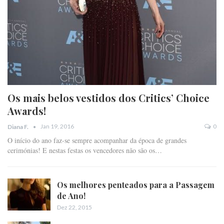
Os mais belos vestidos dos Critics’ Choice
Awards!
Jan 19, 2016
0
Diana F.
O início do ano faz-se sempre acompanhar da época de grandes
cerimónias! E nestas festas os vencedores não são os…
Os melhores penteados para a Passagem
de Ano!
Dez 22, 2015