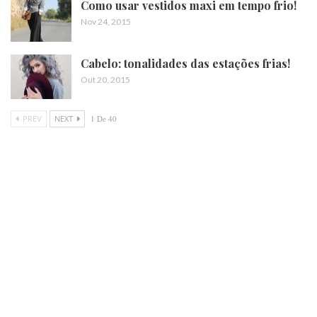
Como usar vestidos maxi em tempo frio!
Nov 24, 2015
Cabelo: tonalidades das estações frias!
Out 20, 2015
PREV
NEXT
1 De 40