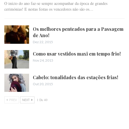
O início do ano faz-se sempre acompanhar da época de grandes
cerimónias! E nestas festas os vencedores não são os…
Os melhores penteados para a Passagem
de Ano!
Dez 22, 2015
Como usar vestidos maxi em tempo frio!
Nov 24, 2015
Cabelo: tonalidades das estações frias!
Out 20, 2015
PREV
NEXT
1 De 40