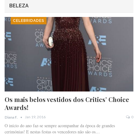
BELEZA
CELEBRIDADES
Os mais belos vestidos dos Critics’ Choice
Awards!
Jan 19, 2016
0
Diana F.
O início do ano faz-se sempre acompanhar da época de grandes
cerimónias! E nestas festas os vencedores não são os…