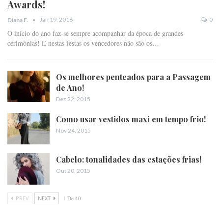
Awards!
Jan 19, 2016
0
Diana F.
O início do ano faz-se sempre acompanhar da época de grandes
cerimónias! E nestas festas os vencedores não são os…
Os melhores penteados para a Passagem
de Ano!
Dez 22, 2015
Como usar vestidos maxi em tempo frio!
Nov 24, 2015
Cabelo: tonalidades das estações frias!
Out 20, 2015
PREV
NEXT
1 De 40