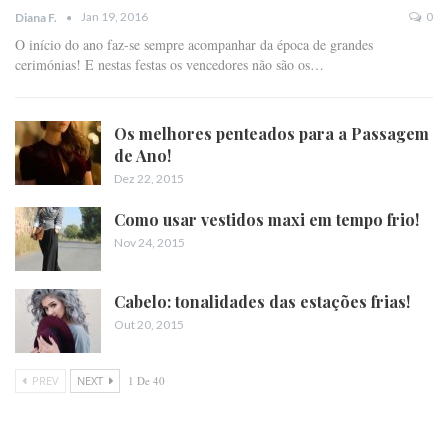
Jan 19, 2016
0
Diana F.
O início do ano faz-se sempre acompanhar da época de grandes
cerimónias! E nestas festas os vencedores não são os…
Os melhores penteados para a Passagem
de Ano!
Dez 22, 2015
Como usar vestidos maxi em tempo frio!
Nov 24, 2015
Cabelo: tonalidades das estações frias!
Out 20, 2015
PREV
NEXT
1 De 40