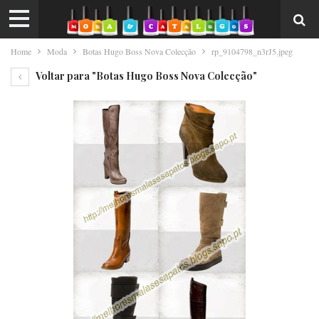
Home
Moda
Botas Hugo Boss Nova Colecção
rp_9104798_n3rJ5.jpeg
Voltar para "Botas Hugo Boss Nova Colecção"