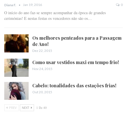
Jan 19, 2016
0
Diana F.
O início do ano faz-se sempre acompanhar da época de grandes
cerimónias! E nestas festas os vencedores não são os…
Os melhores penteados para a Passagem
de Ano!
Dez 22, 2015
Como usar vestidos maxi em tempo frio!
Nov 24, 2015
Cabelo: tonalidades das estações frias!
Out 20, 2015
PREV
NEXT
1 De 40