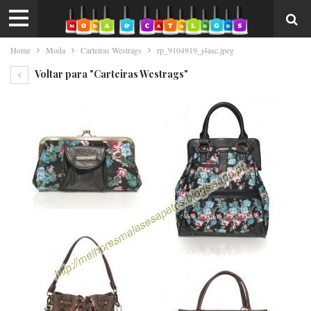
Home
Moda
Carteiras Westrags
rp_9104919_j4asc.jpeg
Voltar para "Carteiras Westrags"