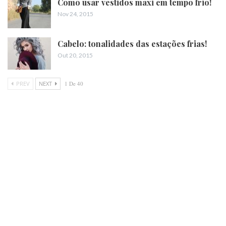
Como usar vestidos maxi em tempo frio!
Nov 24, 2015
Cabelo: tonalidades das estações frias!
Out 20, 2015
PREV
NEXT
1 De 40