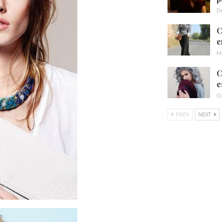
D
C
e
N
C
e
O
PREV
NEXT