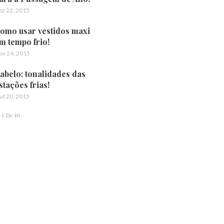
ez 22, 2015
omo usar vestidos maxi
m tempo frio!
ov 24, 2015
abelo: tonalidades das
stações frias!
ut 20, 2015
1 De 40