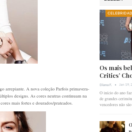
CELEBRIDA
Os mais bel
Critics’ Ch
Jan 19,
Diana F.
go arrepiante. A nova coleção Parfois primavera-
O início do ano fa
últiplos designs. As cores neutras continuam na
de grandes cerimóni
cores mais fortes e dourados/prateados.
vencedores não sã
O
p