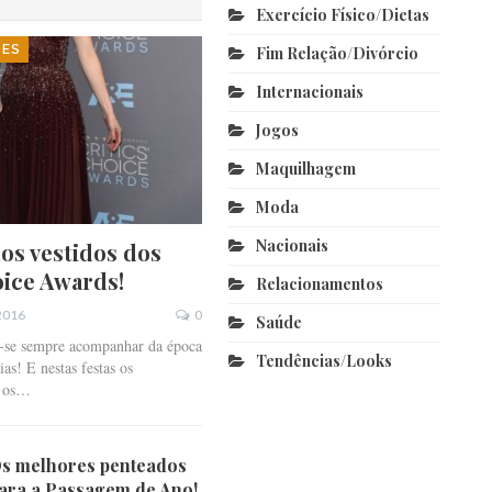
Exercício Físico/dietas
DES
Fim Relação/divórcio
Internacionais
Jogos
Maquilhagem
Moda
Nacionais
os vestidos dos
oice Awards!
Relacionamentos
 2016
0
Saúde
z-se sempre acompanhar da época
Tendências/looks
as! E nestas festas os
o os…
s melhores penteados
ara a Passagem de Ano!