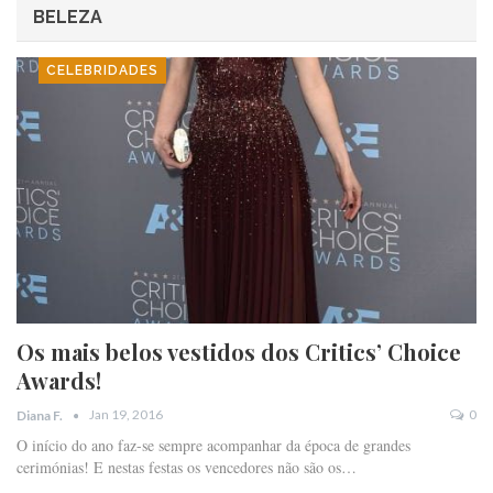
BELEZA
CELEBRIDADES
Os mais belos vestidos dos Critics’ Choice
Awards!
Jan 19, 2016
0
Diana F.
O início do ano faz-se sempre acompanhar da época de grandes
cerimónias! E nestas festas os vencedores não são os…