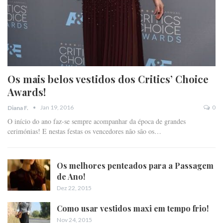
Os mais belos vestidos dos Critics’ Choice
Awards!
Jan 19, 2016
0
Diana F.
O início do ano faz-se sempre acompanhar da época de grandes
cerimónias! E nestas festas os vencedores não são os…
Os melhores penteados para a Passagem
de Ano!
Dez 22, 2015
Como usar vestidos maxi em tempo frio!
Nov 24, 2015