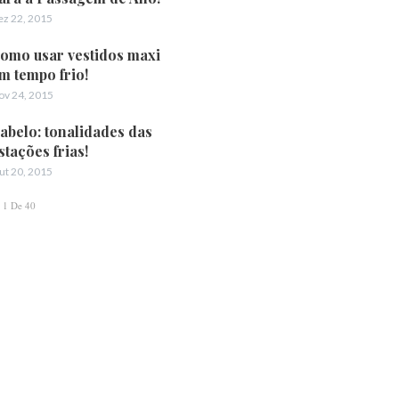
ez 22, 2015
omo usar vestidos maxi
m tempo frio!
ov 24, 2015
abelo: tonalidades das
stações frias!
ut 20, 2015
1 De 40