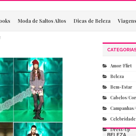
ooks
Moda de Saltos Altos
Dicas de Beleza
Viagens
g
CATEGORIA
Amor/flirt
Beleza
Bem-Estar
Cabelos/co
Campanhas/
Celebridade
Dress-Up
BELEZA