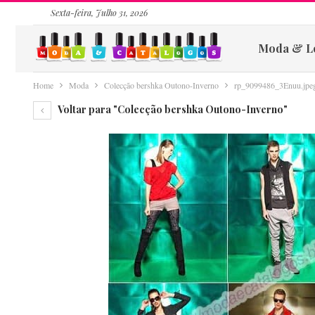
Sexta-feira, Julho 31, 2026
Moda & L
Home
Moda
Colecção bershka Outono-Inverno
rp_9099486_3Enuu.jpe
Voltar para "Colecção bershka Outono-Inverno"