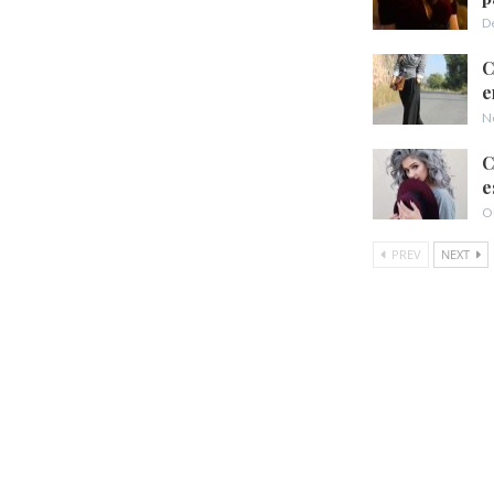
D
C
e
N
C
e
O
PREV
NEXT