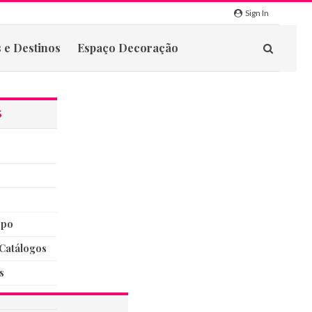
Sign In
 e Destinos
Espaço Decoração
S
rpo
catálogos
s