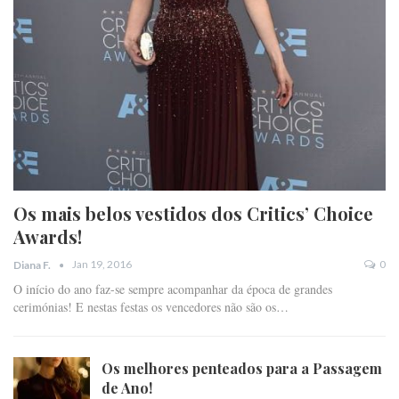
Os mais belos vestidos dos Critics’ Choice
Awards!
Jan 19, 2016
0
Diana F.
O início do ano faz-se sempre acompanhar da época de grandes
cerimónias! E nestas festas os vencedores não são os…
Os melhores penteados para a Passagem
de Ano!