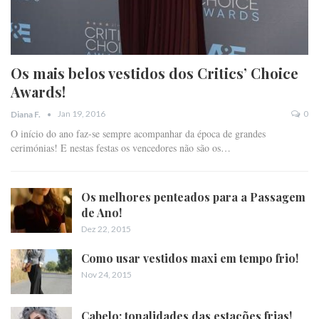
Os mais belos vestidos dos Critics’ Choice
Awards!
Jan 19, 2016
0
Diana F.
O início do ano faz-se sempre acompanhar da época de grandes
cerimónias! E nestas festas os vencedores não são os…
Os melhores penteados para a Passagem
de Ano!
Dez 22, 2015
Como usar vestidos maxi em tempo frio!
Nov 24, 2015
Cabelo: tonalidades das estações frias!