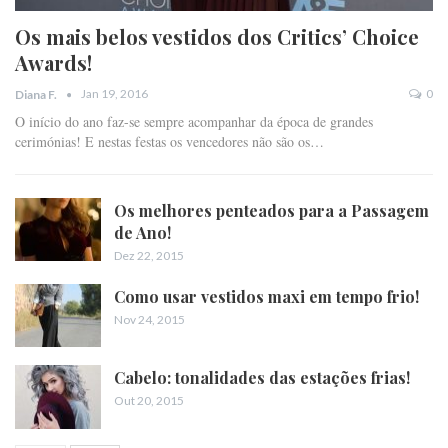
Os mais belos vestidos dos Critics’ Choice
Awards!
Jan 19, 2016
0
Diana F.
O início do ano faz-se sempre acompanhar da época de grandes
cerimónias! E nestas festas os vencedores não são os…
Os melhores penteados para a Passagem
de Ano!
Dez 22, 2015
Como usar vestidos maxi em tempo frio!
Nov 24, 2015
Cabelo: tonalidades das estações frias!
Out 20, 2015