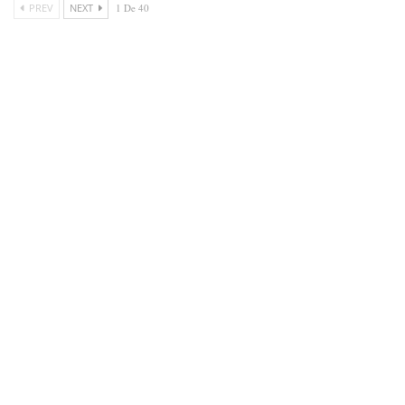
PREV
NEXT
1 De 40