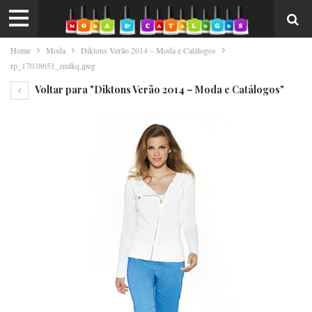
Home
Moda
Diktons Verão 2014 – Moda e Catálogos
rp_17038651_zmlkq.jpeg
Voltar para "Diktons Verão 2014 – Moda e Catálogos"