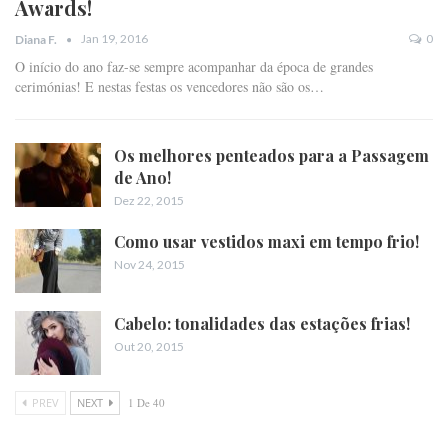
Awards!
Jan 19, 2016
0
Diana F.
O início do ano faz-se sempre acompanhar da época de grandes
cerimónias! E nestas festas os vencedores não são os…
Os melhores penteados para a Passagem
de Ano!
Dez 22, 2015
Como usar vestidos maxi em tempo frio!
Nov 24, 2015
Cabelo: tonalidades das estações frias!
Out 20, 2015
PREV
NEXT
1 De 40