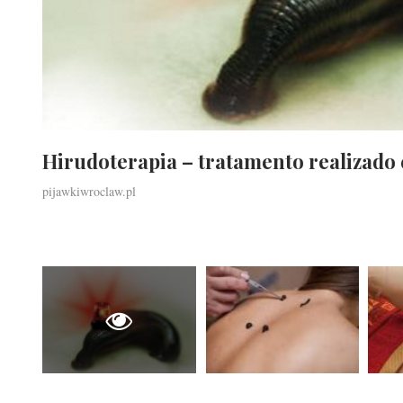
Hirudoterapia – tratamento realizad
pijawkiwroclaw.pl