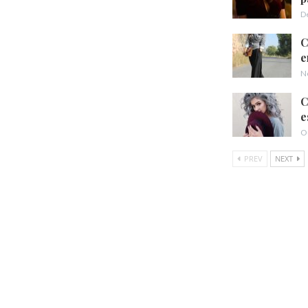
D
C
e
N
C
e
O
PREV
NEXT