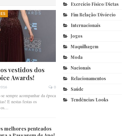
Exercício Físico/dietas
DES
Fim Relação/divórcio
Internacionais
Jogos
Maquilhagem
Moda
Nacionais
os vestidos dos
oice Awards!
Relacionamentos
 2016
0
Saúde
z-se sempre acompanhar da época
Tendências/looks
as! E nestas festas os
o os…
s melhores penteados
ara a Passagem de Ano!