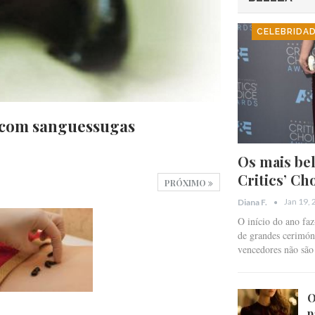
CELEBRIDA
o com sanguessugas
Os mais bel
Critics’ Ch
PRÓXIMO
Jan 19,
Diana F.
O início do ano fa
de grandes cerimóni
vencedores não sã
O
p