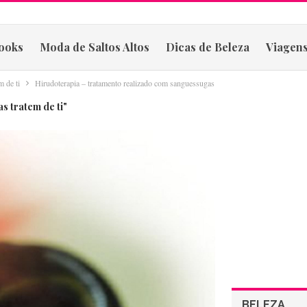
ooks
Moda de Saltos Altos
Dicas de Beleza
Viagens
m de ti
Hirudoterapia – tratamento realizado com sanguessugas
s tratem de ti"
BELEZA