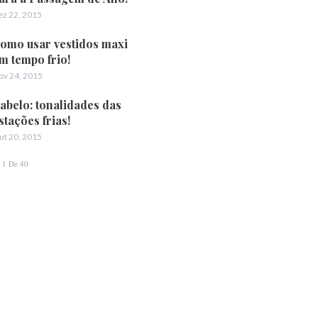
ez 22, 2015
omo usar vestidos maxi
m tempo frio!
ov 24, 2015
abelo: tonalidades das
stações frias!
ut 20, 2015
1 De 40