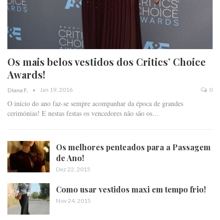
Os mais belos vestidos dos Critics’ Choice
Awards!
Jan 19, 2016
0
Diana F.
O início do ano faz-se sempre acompanhar da época de grandes
cerimónias! E nestas festas os vencedores não são os…
Os melhores penteados para a Passagem
de Ano!
Dez 22, 2015
Como usar vestidos maxi em tempo frio!
Nov 24, 2015