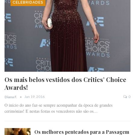
CELEBRIDADES
Os mais belos vestidos dos Critics’ Choice
Awards!
Jan 19, 2016
0
Diana F.
O início do ano faz-se sempre acompanhar da época de grandes
cerimónias! E nestas festas os vencedores não são os…
Os melhores penteados para a Passagem