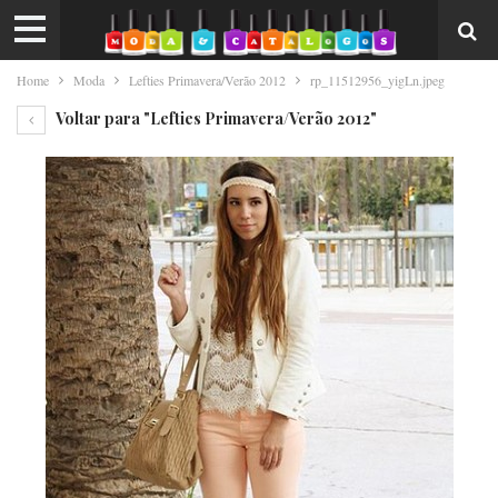
Home
Moda
Lefties Primavera/Verão 2012
rp_11512956_yigLn.jpeg
Voltar para "Lefties Primavera/Verão 2012"