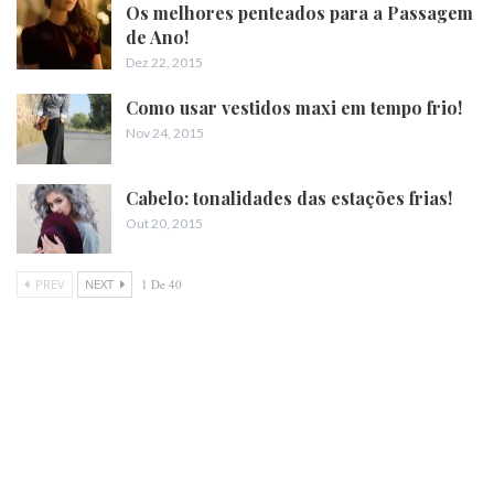
Os melhores penteados para a Passagem
de Ano!
Dez 22, 2015
Como usar vestidos maxi em tempo frio!
Nov 24, 2015
Cabelo: tonalidades das estações frias!
Out 20, 2015
PREV
NEXT
1 De 40