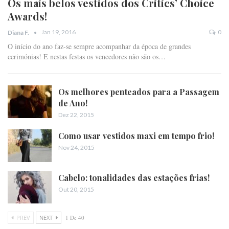
Os mais belos vestidos dos Critics’ Choice
Awards!
Jan 19, 2016
0
Diana F.
O início do ano faz-se sempre acompanhar da época de grandes
cerimónias! E nestas festas os vencedores não são os…
Os melhores penteados para a Passagem
de Ano!
Dez 22, 2015
Como usar vestidos maxi em tempo frio!
Nov 24, 2015
Cabelo: tonalidades das estações frias!
Out 20, 2015
PREV
NEXT
1 De 40