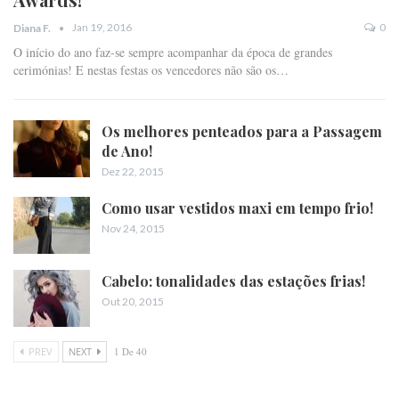
Jan 19, 2016
0
Diana F.
O início do ano faz-se sempre acompanhar da época de grandes
cerimónias! E nestas festas os vencedores não são os…
Os melhores penteados para a Passagem
de Ano!
Dez 22, 2015
Como usar vestidos maxi em tempo frio!
Nov 24, 2015
Cabelo: tonalidades das estações frias!
Out 20, 2015
PREV
NEXT
1 De 40