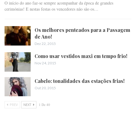
O início do ano faz-se sempre acompanhar da época de grandes
cerimónias! E nestas festas os vencedores não são os…
Os melhores penteados para a Passagem
de Ano!
Dez 22, 2015
Como usar vestidos maxi em tempo frio!
Nov 24, 2015
Cabelo: tonalidades das estações frias!
Out 20, 2015
PREV
NEXT
1 De 40