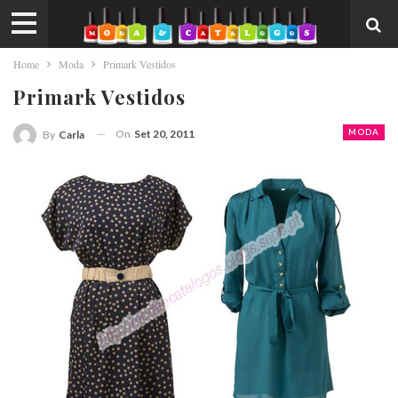
Home
Moda
Primark Vestidos
Primark Vestidos
On
Set 20, 2011
MODA
By
Carla