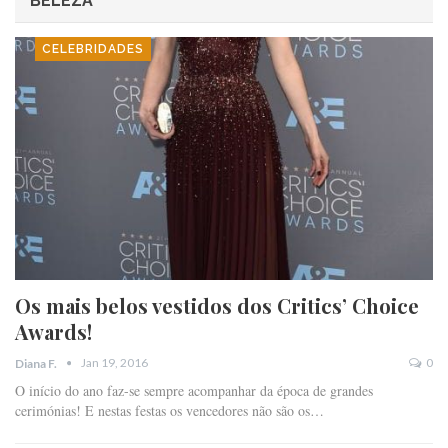
BELEZA
CELEBRIDADES
Os mais belos vestidos dos Critics’ Choice
Awards!
Jan 19, 2016
0
Diana F.
O início do ano faz-se sempre acompanhar da época de grandes
cerimónias! E nestas festas os vencedores não são os…