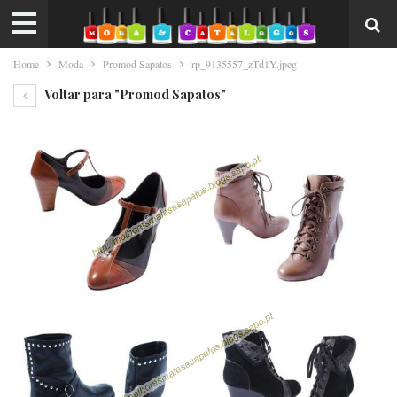
Home
Moda
Promod Sapatos
rp_9135557_zTd1Y.jpeg
Voltar para "Promod Sapatos"