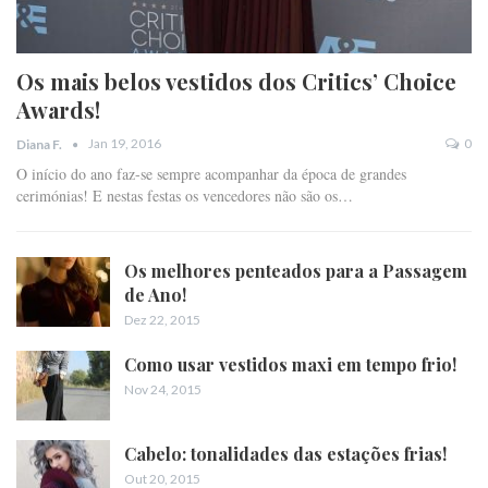
Os mais belos vestidos dos Critics’ Choice
Awards!
Jan 19, 2016
0
Diana F.
O início do ano faz-se sempre acompanhar da época de grandes
cerimónias! E nestas festas os vencedores não são os…
Os melhores penteados para a Passagem
de Ano!
Dez 22, 2015
Como usar vestidos maxi em tempo frio!
Nov 24, 2015
Cabelo: tonalidades das estações frias!
Out 20, 2015