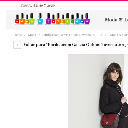
Sábado, Agosto 8, 2026
Moda & L
Home
Moda
Purificacion Garcia Outono/Inverno 2013-2014 – Moda & Cat
Voltar para "Purificacion Garcia Outono/Inverno 201