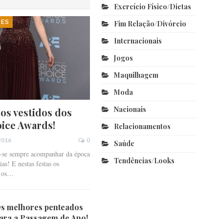
Exercício Físico/dietas
DES
Fim Relação/divórcio
Internacionais
Jogos
Maquilhagem
Moda
Nacionais
os vestidos dos
oice Awards!
Relacionamentos
 2016
0
Saúde
z-se sempre acompanhar da época
Tendências/looks
as! E nestas festas os
o os…
s melhores penteados
ara a Passagem de Ano!