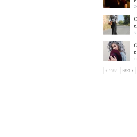
D
C
e
N
C
e
O
PREV
NEXT