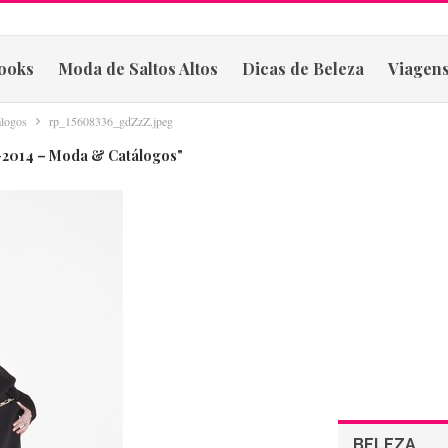
ooks
Moda de Saltos Altos
Dicas de Beleza
Viagens
álogos
rp_15608336_gdZzZ.jpeg
3-2014 – Moda & Catálogos"
BELEZA