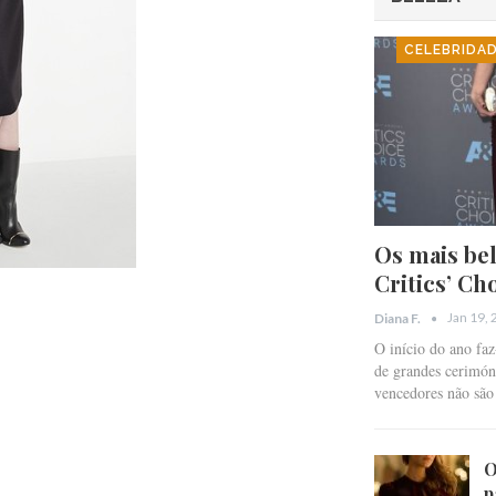
CELEBRIDA
Os mais bel
Critics’ Ch
Jan 19,
Diana F.
O início do ano fa
de grandes cerimóni
vencedores não sã
O
p