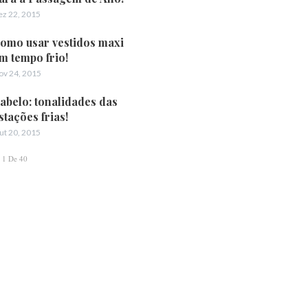
ez 22, 2015
omo usar vestidos maxi
m tempo frio!
ov 24, 2015
abelo: tonalidades das
stações frias!
ut 20, 2015
1 De 40