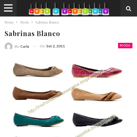
Home
Moda
Sabrinas Blanco
Sabrinas Blanco
On
Set 2, 2011
MODA
By
Carla