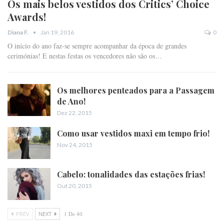
Os mais belos vestidos dos Critics’ Choice
Awards!
Jan 19, 2016
0
Diana F.
O início do ano faz-se sempre acompanhar da época de grandes
cerimónias! E nestas festas os vencedores não são os…
Os melhores penteados para a Passagem
de Ano!
Dez 22, 2015
Como usar vestidos maxi em tempo frio!
Nov 24, 2015
Cabelo: tonalidades das estações frias!
Out 20, 2015
PREV
NEXT
1 De 40