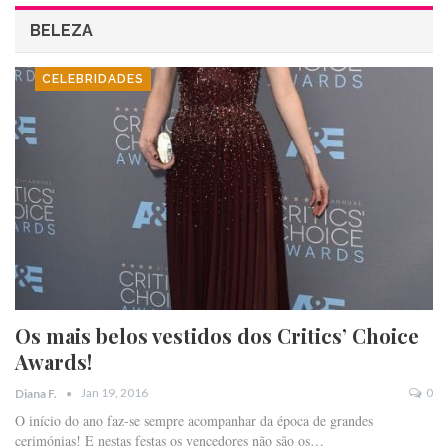
BELEZA
CELEBRIDADES
Os mais belos vestidos dos Critics’ Choice
Awards!
Jan 19, 2016
0
Diana F.
O início do ano faz-se sempre acompanhar da época de grandes
cerimónias! E nestas festas os vencedores não são os…