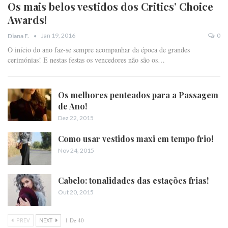
Os mais belos vestidos dos Critics’ Choice
Awards!
Jan 19, 2016
0
Diana F.
O início do ano faz-se sempre acompanhar da época de grandes
cerimónias! E nestas festas os vencedores não são os…
Os melhores penteados para a Passagem
de Ano!
Dez 22, 2015
Como usar vestidos maxi em tempo frio!
Nov 24, 2015
Cabelo: tonalidades das estações frias!
Out 20, 2015
PREV
NEXT
1 De 40