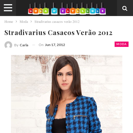
Home
Moda
Stradivarius casacos verão 2012
Stradivarius Casacos Verão 2012
On
Jun 17, 2012
MODA
By
Carla