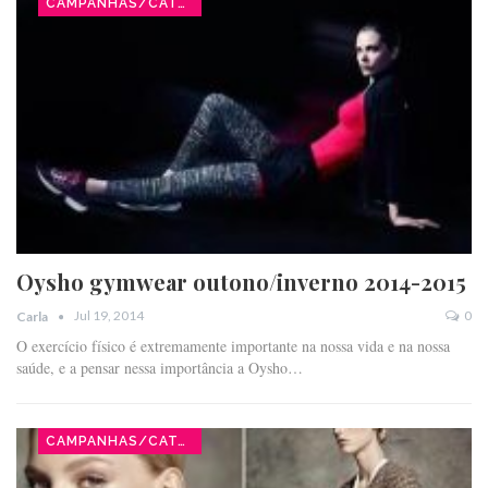
CAMPANHAS/CATÁLOGOS
Oysho gymwear outono/inverno 2014-2015
Jul 19, 2014
0
Carla
O exercício físico é extremamente importante na nossa vida e na nossa
saúde, e a pensar nessa importância a Oysho…
CAMPANHAS/CATÁLOGOS