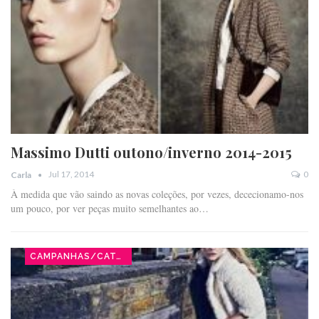
Massimo Dutti outono/inverno 2014-2015
Jul 17, 2014
0
Carla
À medida que vão saindo as novas coleções, por vezes, dececionamo-nos
um pouco, por ver peças muito semelhantes ao…
CAMPANHAS/CATÁLOGOS