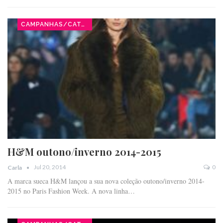
CAMPANHAS/CATÁLOGOS
H&M outono/inverno 2014-2015
Jul 20, 2014
0
Carla
A marca sueca H&M lançou a sua nova coleção outono/inverno 2014-
2015 no Paris Fashion Week. A nova linha…