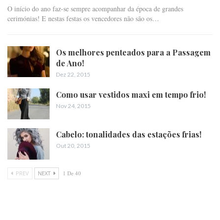
O início do ano faz-se sempre acompanhar da época de grandes
cerimónias! E nestas festas os vencedores não são os…
Os melhores penteados para a Passagem
de Ano!
Dez 22, 2015
Como usar vestidos maxi em tempo frio!
Nov 24, 2015
Cabelo: tonalidades das estações frias!
Out 20, 2015
PREV
NEXT
1 De 40