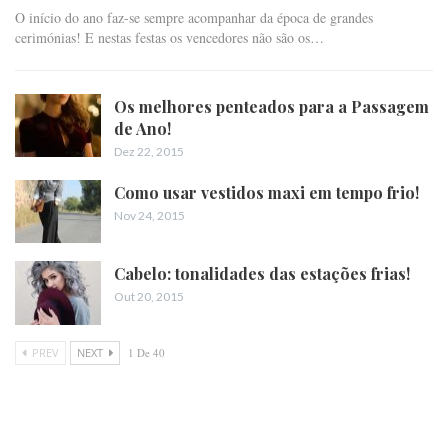
O início do ano faz-se sempre acompanhar da época de grandes
cerimónias! E nestas festas os vencedores não são os…
Os melhores penteados para a Passagem
de Ano!
Dez 22, 2015
Como usar vestidos maxi em tempo frio!
Nov 24, 2015
Cabelo: tonalidades das estações frias!
Out 20, 2015
PREV
NEXT
1 De 40