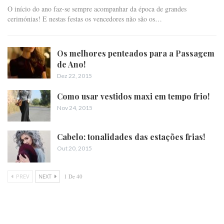
O início do ano faz-se sempre acompanhar da época de grandes
cerimónias! E nestas festas os vencedores não são os…
Os melhores penteados para a Passagem
de Ano!
Dez 22, 2015
Como usar vestidos maxi em tempo frio!
Nov 24, 2015
Cabelo: tonalidades das estações frias!
Out 20, 2015
PREV
NEXT
1 De 40