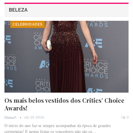
BELEZA
CELEBRIDADES
Os mais belos vestidos dos Critics’ Choice
Awards!
Jan 19, 2016
0
Diana F.
O início do ano faz-se sempre acompanhar da época de grandes
cerimónias! E nestas festas os vencedores não são os…