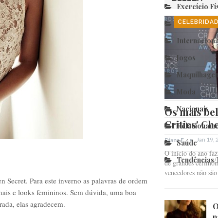
Exercício Fí
CELEBRIDA
Fim Relação
Internaciona
Jogos
Maquilhage
Moda
Nacionais
Os mais bel
Critics’ Ch
Relacioname
Jan 19,
Diana F.
Saúde
O início do ano fa
Tendências
de grandes cerimóni
vencedores não sã
 Secret. Para este inverno as palavras de ordem
onais e looks femininos. Sem dúvida, uma boa
rada, elas agradecem.
O
p