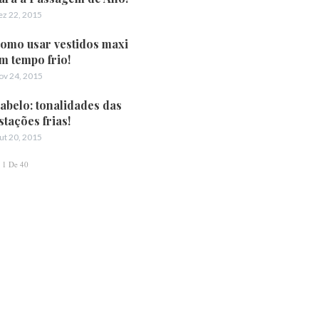
ez 22, 2015
omo usar vestidos maxi
m tempo frio!
ov 24, 2015
abelo: tonalidades das
stações frias!
ut 20, 2015
1 De 40