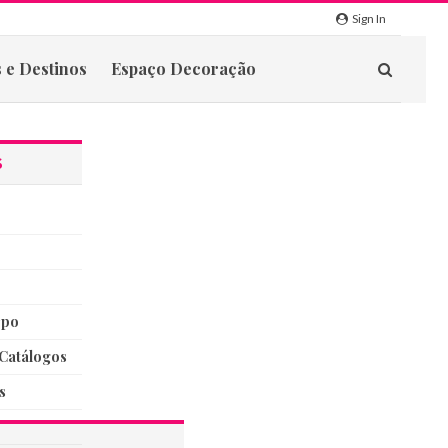
Sign In
 e Destinos
Espaço Decoração
S
rpo
catálogos
s