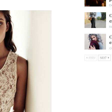
D
C
e
N
C
e
O
PREV
NEXT