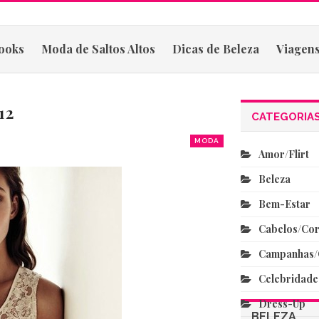
ooks
Moda de Saltos Altos
Dicas de Beleza
Viagens
12
CATEGORIA
MODA
Amor/flirt
Beleza
Bem-Estar
Cabelos/co
Campanhas/
Celebridade
Dress-Up
BELEZA