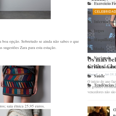
Exercício Fí
CELEBRIDA
Fim Relação
Internaciona
Jogos
Maquilhage
ma boa opção. Sobretudo se ainda não sabes o que
as sugestões Zara para esta estação.
Moda
Nacionais
Os mais bel
Critics’ Ch
Relacioname
Jan 19,
Diana F.
Saúde
O início do ano fa
Tendências
de grandes cerimóni
vencedores não sã
ros; saia étnica 25,95 euros.
O
p