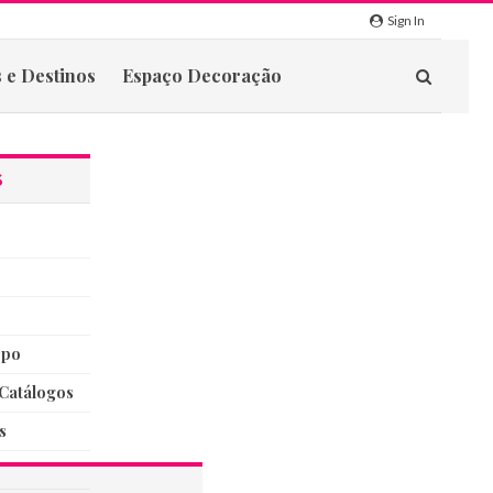
Sign In
 e Destinos
Espaço Decoração
S
rpo
catálogos
s