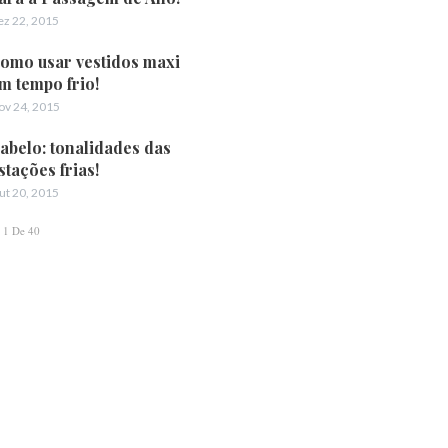
ez 22, 2015
omo usar vestidos maxi
m tempo frio!
ov 24, 2015
abelo: tonalidades das
stações frias!
ut 20, 2015
1 De 40