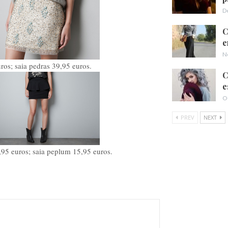
D
C
e
N
ros; saia pedras 39,95 euros.
C
e
O
PREV
NEXT
,95 euros; saia peplum 15,95 euros.