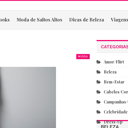
ooks
Moda de Saltos Altos
Dicas de Beleza
Viagens
CATEGORIA
MODA
Amor/flirt
Beleza
Bem-Estar
Cabelos/co
Campanhas/
Celebridade
Dress-Up
BELEZA