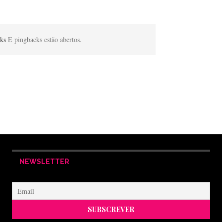
cks
E pingbacks estão abertos.
NEWSLETTER