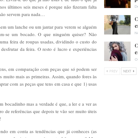
 nos últimos seis meses é porque não fizeram falta
D
o não servem para nada…
C
e
em um lanche ou um jantar para verem se alguém
N
rtam-se um bocado. O que ninguém quiser? Não
numa feira de roupas usadas, dividindo o custo do
C
sfrutar da feira. O resto é lucro e experiências
e
O
 tens, em comparação com peças que só podem ser
PREV
NEXT
s muito mais as primeiras. Assim, quando fores às
rar com as peças que tens em casa e que 1) usas
 bocadinho mas a verdade é que, a ler e a ver as
 de referências que depois te vão ser muito úteis
!
ndo em conta as tendências que já conheces (as