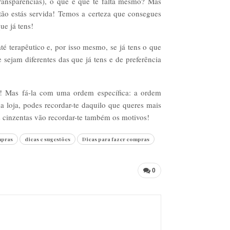
e transparências), o que é que te falta mesmo? Mas
tão estás servida! Temos a certeza que consegues
ue já tens!
é terapêutico e, por isso mesmo, se já tens o que
ejam diferentes das que já tens e de preferência
sa! Mas fá-la com uma ordem específica: a ordem
a loja, podes recordar-te daquilo que queres mais
s cinzentas vão recordar-te também os motivos!
mpras
dicas e sugestões
Dicas para fazer compras
0