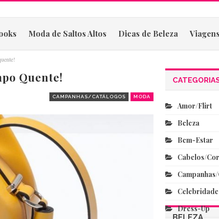
ooks
Moda de Saltos Altos
Dicas de Beleza
Viagens
quente!
mpo Quente!
CATEGORIA
CAMPANHAS/CATÁLOGOS
MODA
Amor/flirt
Beleza
Bem-Estar
Cabelos/co
Campanhas/
Celebridade
Dress-Up
BELEZA