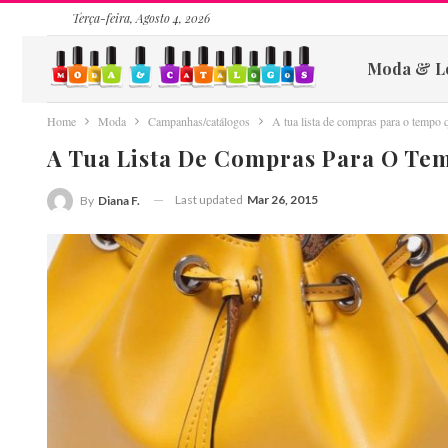
Terça-feira, Agosto 4, 2026
Moda & L
Home
Moda
Campanhas/catálogos
A tua lista de compras para o tempo 
A Tua Lista De Compras Para O Te
Last updated
Mar 26, 2015
By
Diana F.