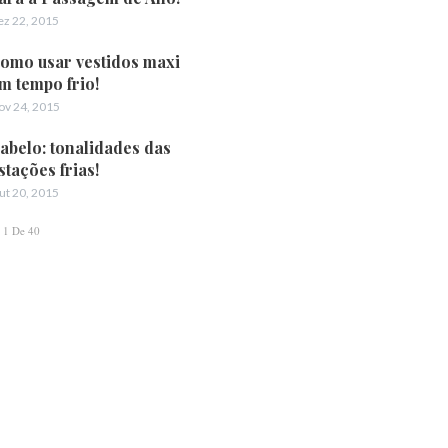
ez 22, 2015
omo usar vestidos maxi
m tempo frio!
ov 24, 2015
abelo: tonalidades das
stações frias!
ut 20, 2015
1 De 40