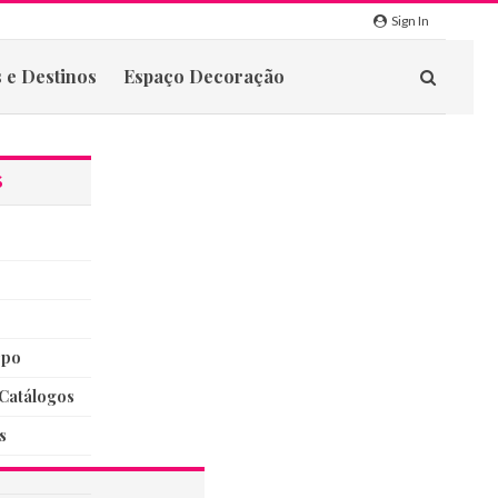
Sign In
 e Destinos
Espaço Decoração
S
rpo
catálogos
s