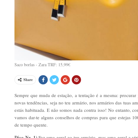
Saco borlas - Zara TRF: 15,99€
Share
Sempre que muda de estação, a tentação é a mesma: procurar 
novas tendências, seja no teu armário, nos armários das tuas am
estás habituada. E não somos nada contra isso! No entanto, c
vamos dar-te alguns conselhos de compras para que estejas 10
de tempo quente.
Dica Nr. 1)
Faz uma geral ao teu armário, mas uma geral a séri