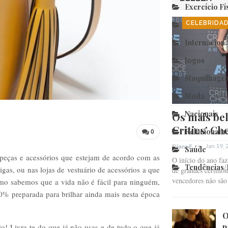
Exercício Fí
CELEBRIDA
Fim Relação
Internaciona
Jogos
Maquilhage
Moda
Nacionais
Os mais bel
Critics’ Ch
Relacioname
0
Jan 19,
Diana F.
Saúde
peças e acessórios que estejam de acordo com as
O início do ano fa
Tendências
igas, ou nas lojas de vestuário de acessórios a que
de grandes cerimóni
vencedores não sã
omo sabemos que a vida não é fácil para ninguém,
0% preparada para brilhar ainda mais nesta época
O
p
o! Livra-te do que já não usas e de tudo o que já