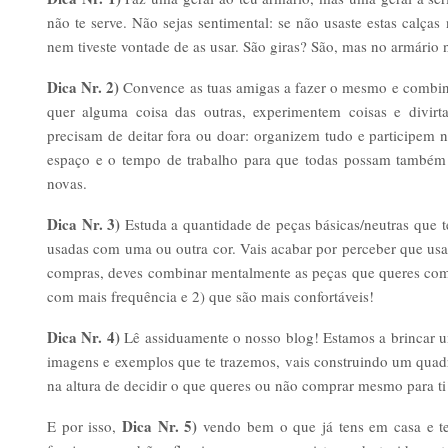
não te serve. Não sejas sentimental: se não usaste estas calças
nem tiveste vontade de as usar. São giras? São, mas no armári
Dica Nr. 2)
Convence as tuas amigas a fazer o mesmo e combin
quer alguma coisa das outras, experimentem coisas e divi
precisam de deitar fora ou doar: organizem tudo e participem 
espaço e o tempo de trabalho para que todas possam também de
novas.
Dica Nr. 3)
Estuda a quantidade de peças básicas/neutras que
usadas com uma ou outra cor. Vais acabar por perceber que usa
compras, deves combinar mentalmente as peças que queres comp
com mais frequência e 2) que são mais confortáveis!
Dica Nr. 4)
Lê assiduamente o nosso blog! Estamos a brincar um
imagens e exemplos que te trazemos, vais construindo um quadro
na altura de decidir o que queres ou não comprar mesmo para ti
Dica Nr. 5)
E por isso,
vendo bem o que já tens em casa e te