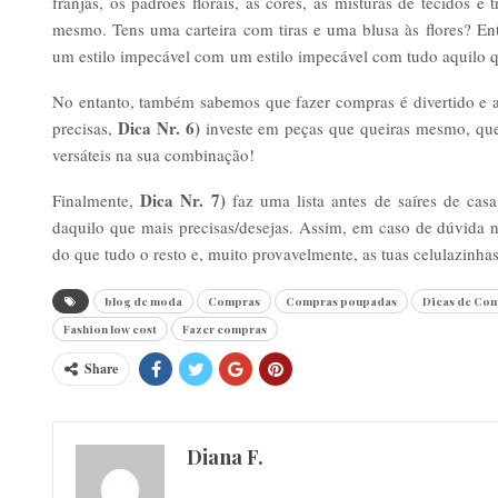
franjas, os padrões florais, as cores, as misturas de tecidos 
mesmo. Tens uma carteira com tiras e uma blusa às flores? En
um estilo impecável com um estilo impecável com tudo aquilo q
No entanto, também sabemos que fazer compras é divertido e at
Dica Nr. 6)
precisas,
investe em peças que queiras mesmo, que s
versáteis na sua combinação!
Dica Nr. 7)
Finalmente,
faz uma lista antes de saíres de ca
daquilo que mais precisas/desejas. Assim, em caso de dúvida n
do que tudo o resto e, muito provavelmente, as tuas celulazinha
blog de moda
Compras
Compras poupadas
Dicas de Co
Fashion low cost
Fazer compras
Share
Diana F.