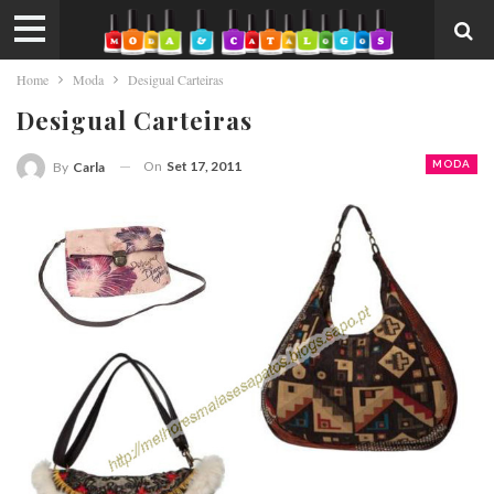
Home
Moda
Desigual Carteiras
Desigual Carteiras
On
Set 17, 2011
MODA
By
Carla