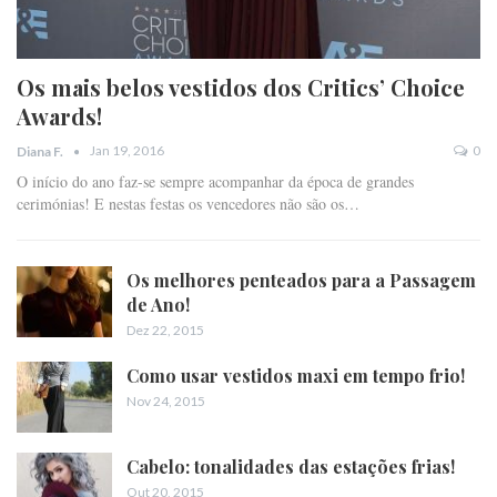
Os mais belos vestidos dos Critics’ Choice
Awards!
Jan 19, 2016
0
Diana F.
O início do ano faz-se sempre acompanhar da época de grandes
cerimónias! E nestas festas os vencedores não são os…
Os melhores penteados para a Passagem
de Ano!
Dez 22, 2015
Como usar vestidos maxi em tempo frio!
Nov 24, 2015
Cabelo: tonalidades das estações frias!
Out 20, 2015