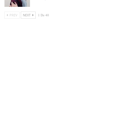
PREV
NEXT
1 De 40