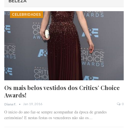
BELEZA
CELEBRIDADES
Os mais belos vestidos dos Critics’ Choice
Awards!
Jan 19, 2016
0
Diana F.
O início do ano faz-se sempre acompanhar da época de grandes
cerimónias! E nestas festas os vencedores não são os…