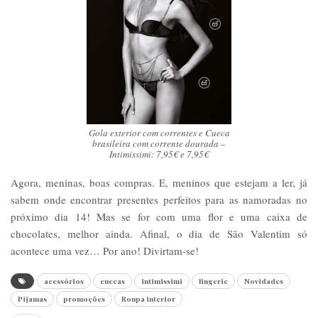
Gola exterior com correntes e Cueca
brasileira com corrente dourada –
Intimissimi: 7,95€ e 7,95€
Agora, meninas, boas compras. E, meninos que estejam a ler, já
sabem onde encontrar presentes perfeitos para as namoradas no
próximo dia 14! Mas se for com uma flor e uma caixa de
chocolates, melhor ainda. Afinal, o dia de São Valentim só
acontece uma vez… Por ano! Divirtam-se!
acessórios
cuecas
intimissimi
lingerie
Novidades
Pijamas
promoções
Roupa interior