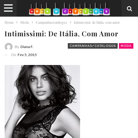
Home
Moda
Campanhas/catálogos
Intimissimi: de Itália, com amor
Intimissimi: De Itália, Com Amor
CAMPANHAS/CATÁLOGOS
MODA
By
Diana F.
On
Fev 5, 2015