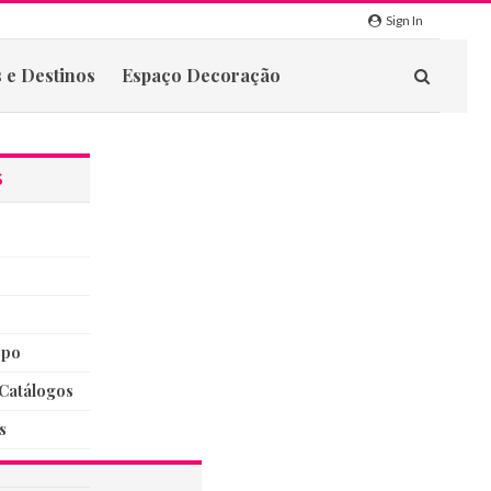
Sign In
 e Destinos
Espaço Decoração
S
rpo
catálogos
s