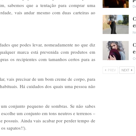
im, sabemos que a tentação para comprar uma
D
rdade, vais andar mesmo com duas carteiras ao
C
e
N
C
tidades que podes levar, nomeadamente no que diz
e
e qualquer marca está prevenida com produtos em
O
pras os recipientes com tamanhos certos para as
PREV
NEXT
lar, vais precisar de um bom creme de corpo, para
 habituais. Há cuidados dos quais uma pessoa não
er um conjunto pequeno de sombras. Se não sabes
, escolhe um conjunto em tons neutros e terrenos –
ue possuis. Ainda vais acabar por perder tempo de
 os sapatos!!).