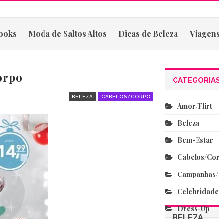
ooks
Moda de Saltos Altos
Dicas de Beleza
Viagens
orpo
CATEGORIA
BELEZA
CABELOS/CORPO
Amor/flirt
Beleza
Bem-Estar
Cabelos/co
Campanhas/
Celebridade
Dress-Up
BELEZA