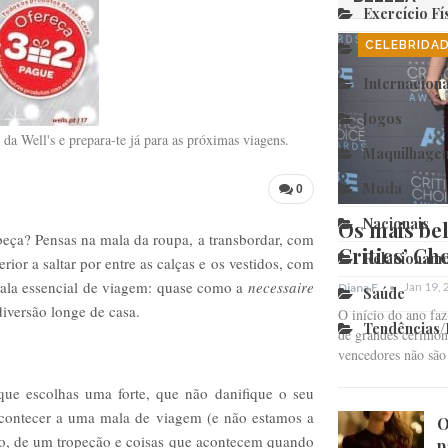
Exercício Fí
CELEBRIDA
Fim Relação
Internaciona
Jogos
a Well's e prepara-te já para as próximas viagens.
Maquilhage
Moda
0
Nacionais
Os mais bel
eça? Pensas na mala da roupa, a transbordar, com
Critics’ Ch
Relacioname
rior a saltar por entre as calças e os vestidos, com
mala essencial de viagem: quase como a
necessaire
Jan 19,
Diana F.
Saúde
diversão longe de casa.
O início do ano fa
Tendências
de grandes cerimóni
vencedores não sã
que escolhas uma forte, que não danifique o seu
contecer a uma mala de viagem (e não estamos a
O
ro, de um tropeção e coisas que acontecem quando
p