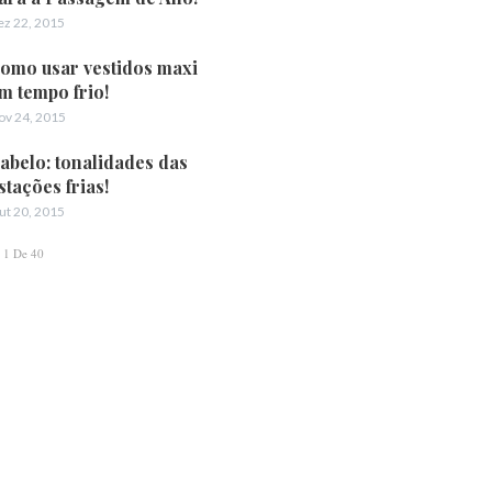
ez 22, 2015
omo usar vestidos maxi
m tempo frio!
ov 24, 2015
abelo: tonalidades das
stações frias!
ut 20, 2015
1 De 40