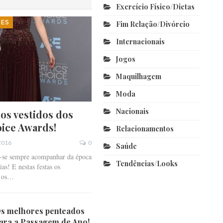
Exercício Físico/dietas
DES
Fim Relação/divórcio
Internacionais
Jogos
Maquilhagem
Moda
Nacionais
os vestidos dos
oice Awards!
Relacionamentos
 2016
0
Saúde
z-se sempre acompanhar da época
Tendências/looks
as! E nestas festas os
o os…
s melhores penteados
ara a Passagem de Ano!