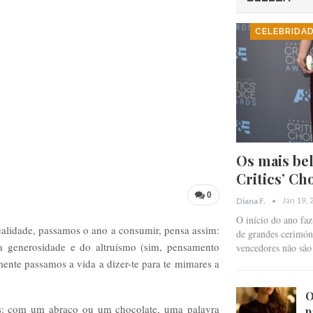
CELEBRIDA
Os mais bel
Critics’ Ch
0
Jan 19,
Diana F.
O início do ano fa
alidade, passamos o ano a consumir, pensa assim:
de grandes cerimóni
generosidade e do altruísmo (sim, pensamento
vencedores não sã
ente passamos a vida a dizer-te para te mimares a
O
as: com um abraço ou um chocolate, uma palavra
p