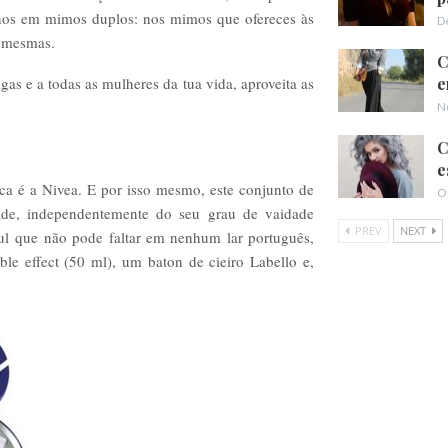
-nos em mimos duplos: nos mimos que ofereces às
D
i mesmas.
C
e
gas e a todas as mulheres da tua vida, aproveita as
N
C
e
a é a Nivea. E por isso mesmo, este conjunto de
O
ade, independentemente do seu grau de vaidade
PREV
NEXT
zul que não pode faltar em nenhum lar português,
e effect (50 ml), um baton de cieiro Labello e,