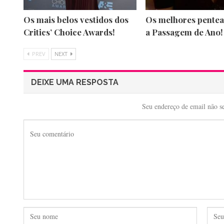
Os mais belos vestidos dos
Os melhores pentea
Critics’ Choice Awards!
a Passagem de Ano!
PREV
NEXT
DEIXE UMA RESPOSTA
Seu endereço de email não s