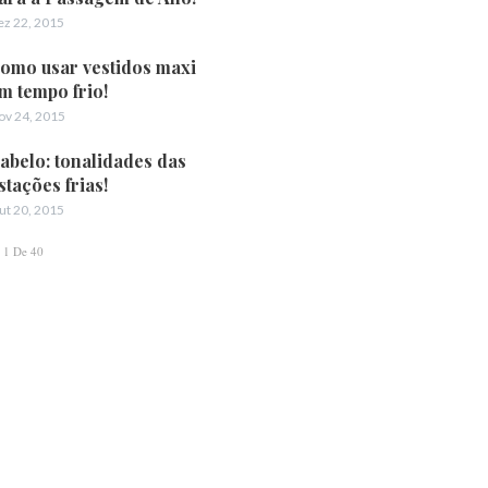
ez 22, 2015
omo usar vestidos maxi
m tempo frio!
ov 24, 2015
abelo: tonalidades das
stações frias!
ut 20, 2015
1 De 40