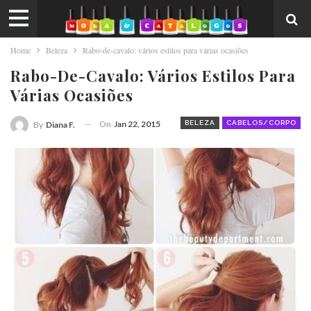
Home
Beleza
Rabo-de-cavalo: vários estilos para várias ocasiões
Rabo-De-Cavalo: Vários Estilos Para
Várias Ocasiões
On
Jan 22, 2015
BELEZA
CABELOS/CORPO
By
Diana F.