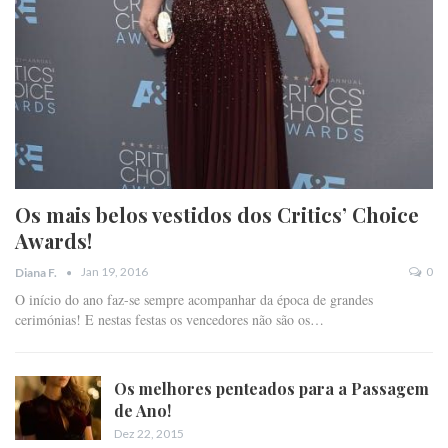
Os mais belos vestidos dos Critics’ Choice
Awards!
Jan 19, 2016
0
Diana F.
O início do ano faz-se sempre acompanhar da época de grandes
cerimónias! E nestas festas os vencedores não são os…
Os melhores penteados para a Passagem
de Ano!
Dez 22, 2015