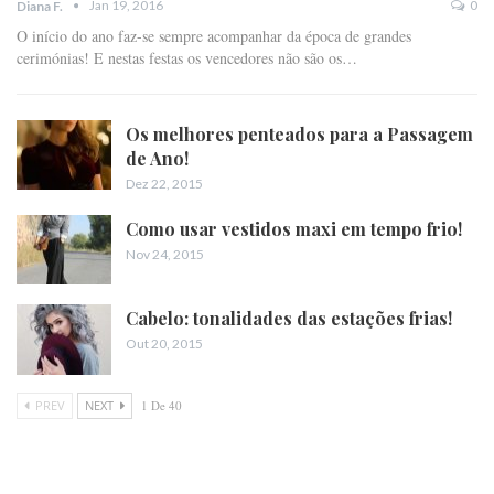
Jan 19, 2016
0
Diana F.
O início do ano faz-se sempre acompanhar da época de grandes
cerimónias! E nestas festas os vencedores não são os…
Os melhores penteados para a Passagem
de Ano!
Dez 22, 2015
Como usar vestidos maxi em tempo frio!
Nov 24, 2015
Cabelo: tonalidades das estações frias!
Out 20, 2015
PREV
NEXT
1 De 40