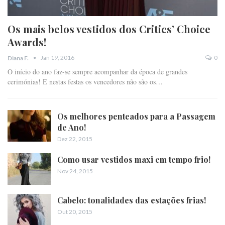
Os mais belos vestidos dos Critics’ Choice
Awards!
Jan 19, 2016
0
Diana F.
O início do ano faz-se sempre acompanhar da época de grandes
cerimónias! E nestas festas os vencedores não são os…
Os melhores penteados para a Passagem
de Ano!
Dez 22, 2015
Como usar vestidos maxi em tempo frio!
Nov 24, 2015
Cabelo: tonalidades das estações frias!
Out 20, 2015