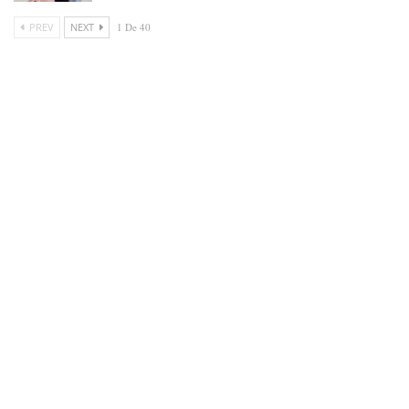
PREV
NEXT
1 De 40