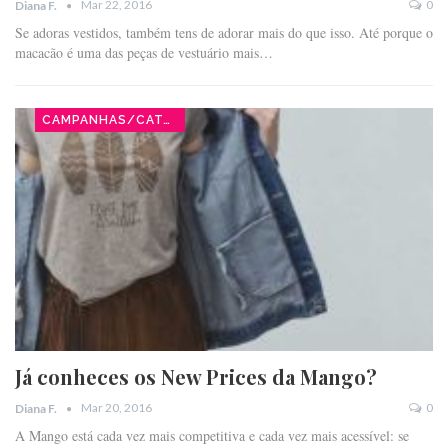
Mar 22, 2016
0
Diana F.
Se adoras vestidos, também tens de adorar mais do que isso. Até porque o
macacão é uma das peças de vestuário mais…
CAMPANHAS/CATÁLOGOS
Já conheces os New Prices da Mango?
Mar 20, 2016
0
Diana F.
A Mango está cada vez mais competitiva e cada vez mais acessível: se