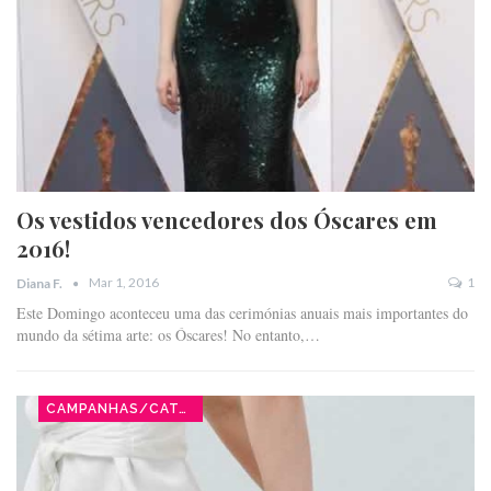
Os vestidos vencedores dos Óscares em
2016!
Mar 1, 2016
1
Diana F.
Este Domingo aconteceu uma das cerimónias anuais mais importantes do
mundo da sétima arte: os Óscares! No entanto,…
CAMPANHAS/CATÁLOGOS