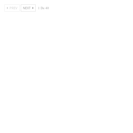
PREV
NEXT
1 De 40