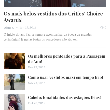
Os mais belos vestidos dos Critics’ Choice
Awards!
Jan 19, 2016
0
Diana F.
O início do ano faz-se sempre acompanhar da época de grandes
cerimónias! E nestas festas os vencedores não são os…
Os melhores penteados para a Passagem
de Ano!
Dez 22, 2015
Como usar vestidos maxi em tempo frio!
Nov 24, 2015
Cabelo: tonalidades das estações frias!
Out 20, 2015