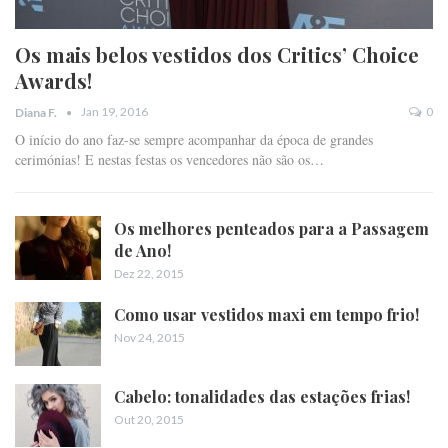
Os mais belos vestidos dos Critics’ Choice
Awards!
Jan 19, 2016
0
Diana F.
O início do ano faz-se sempre acompanhar da época de grandes
cerimónias! E nestas festas os vencedores não são os…
Os melhores penteados para a Passagem
de Ano!
Dez 22, 2015
Como usar vestidos maxi em tempo frio!
Nov 24, 2015
Cabelo: tonalidades das estações frias!
Out 20, 2015