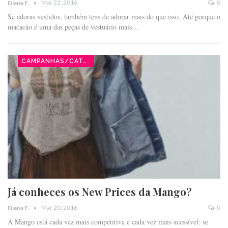
Mar 22, 2016
0
Diana F.
Se adoras vestidos, também tens de adorar mais do que isso. Até porque o
macacão é uma das peças de vestuário mais…
CAMPANHAS/CATÁLOGOS
Já conheces os New Prices da Mango?
Mar 20, 2016
0
Diana F.
A Mango está cada vez mais competitiva e cada vez mais acessível: se