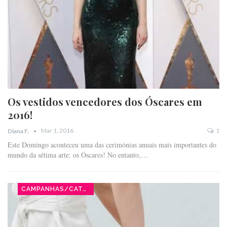
Os vestidos vencedores dos Óscares em
2016!
Mar 1, 2016
1
Diana F.
Este Domingo aconteceu uma das cerimónias anuais mais importantes do
mundo da sétima arte: os Óscares! No entanto,…
CAMPANHAS/CATÁLOGOS