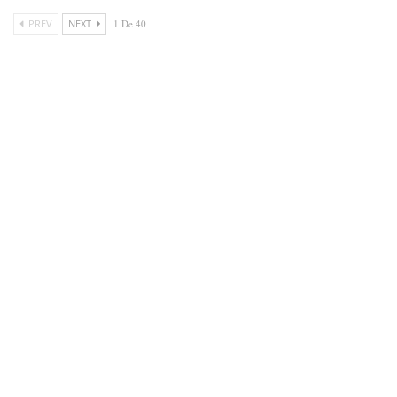
PREV
NEXT
1 De 40