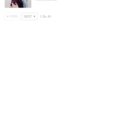
PREV
NEXT
1 De 40