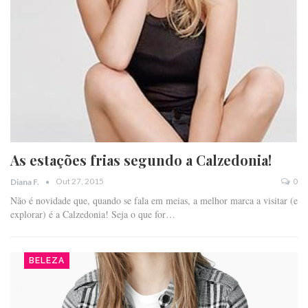
As estações frias segundo a Calzedonia!
Out 27, 2015
0
Diana F.
Não é novidade que, quando se fala em meias, a melhor marca a visitar (e
explorar) é a Calzedonia! Seja o que for…
BELEZA