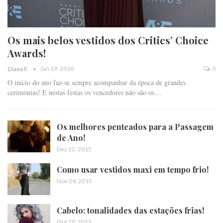
Os mais belos vestidos dos Critics’ Choice
Awards!
Jan 19, 2016
0
Diana F.
O início do ano faz-se sempre acompanhar da época de grandes
cerimónias! E nestas festas os vencedores não são os…
Os melhores penteados para a Passagem
de Ano!
Dez 22, 2015
Como usar vestidos maxi em tempo frio!
Nov 24, 2015
Cabelo: tonalidades das estações frias!
Out 20, 2015