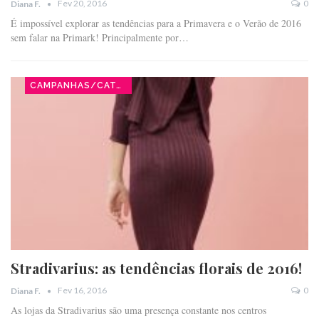
Fev 20, 2016
0
Diana F.
É impossível explorar as tendências para a Primavera e o Verão de 2016
sem falar na Primark! Principalmente por…
CAMPANHAS/CATÁLOGOS
Stradivarius: as tendências florais de 2016!
Fev 16, 2016
0
Diana F.
As lojas da Stradivarius são uma presença constante nos centros