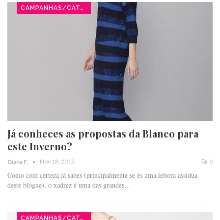
CAMPANHAS/CATÁLOGOS
Já conheces as propostas da Blanco para
este Inverno?
Nov 18, 2015
0
Diana F.
Como com certeza já sabes (principalmente se és uma leitora assídua
deste blogue), o xadrez é uma das grandes…
CAMPANHAS/CATÁLOGOS