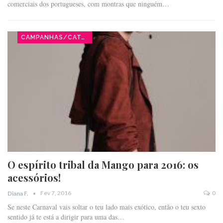
comerciais dos portugueses, com montras que ninguém…
CAMPANHAS/CATÁLOGOS
O espírito tribal da Mango para 2016: os
acessórios!
Fev 7, 2016
0
Diana F.
Se neste Carnaval vais soltar o teu lado mais exótico, então o teu sexto
sentido já te está a dirigir para uma das…