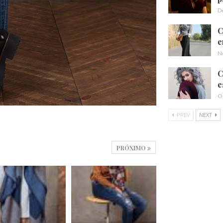
D
C
e
N
C
e
O
PREV
NEXT
PRÓXIMO