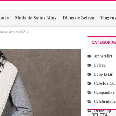
ooks
Moda de Saltos Altos
Dicas de Beleza
Viagens
malhas inverno 2015 (2)
CATEGORIA
Amor/flirt
Beleza
Bem-Estar
Cabelos/co
Campanhas/
Celebridade
Dress-Up
BELEZA