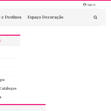
Sign In
 e Destinos
Espaço Decoração
S
rpo
catálogos
s