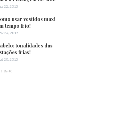
ez 22, 2015
omo usar vestidos maxi
m tempo frio!
ov 24, 2015
abelo: tonalidades das
stações frias!
ut 20, 2015
1 De 40