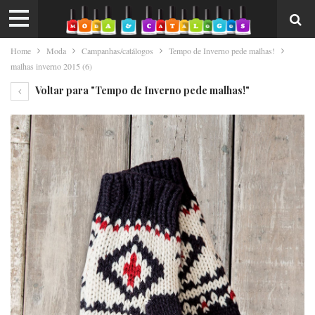
Home
Moda
Campanhas/catálogos
Tempo de Inverno pede malhas!
malhas inverno 2015 (6)
Voltar para "Tempo de Inverno pede malhas!"