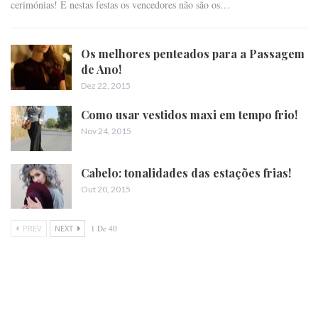
cerimónias! E nestas festas os vencedores não são os…
Os melhores penteados para a Passagem
de Ano!
Dez 22, 2015
Como usar vestidos maxi em tempo frio!
Nov 24, 2015
Cabelo: tonalidades das estações frias!
Out 20, 2015
PREV
NEXT
1 De 40