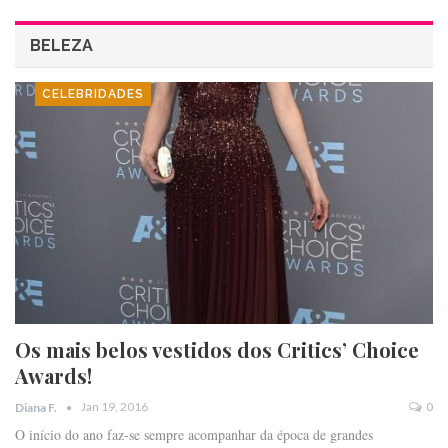
BELEZA
CELEBRIDADES
Os mais belos vestidos dos Critics’ Choice
Awards!
Jan 19, 2016
0
Diana F.
O início do ano faz-se sempre acompanhar da época de grandes